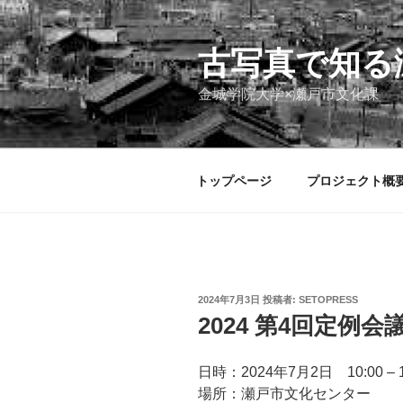
コ
ン
テ
古写真で知る
ン
金城学院大学×瀬戸市文化課
ツ
へ
ス
キ
トップページ
プロジェクト概
ッ
プ
投
2024年7月3日
投稿者:
SETOPRESS
稿
2024 第4回定例会
日:
日時：2024年7月2日 10:00 – 1
場所：瀬戸市文化センター