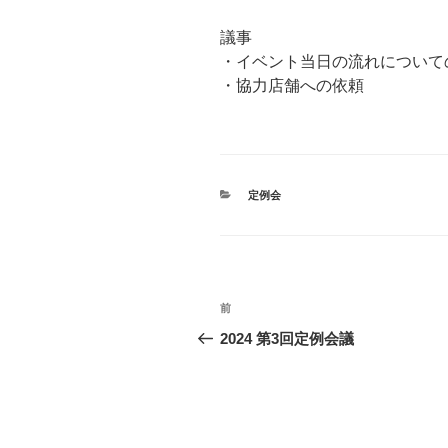
議事
・イベント当日の流れについて
・協力店舗への依頼
カ
定例会
テ
ゴ
リ
ー
投
前
前
稿
の
2024 第3回定例会議
投
ナ
稿
ビ
ゲ