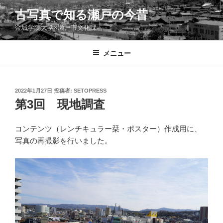
コ
古写真で知る瀬戸の今昔
ン
金城学院大学×瀬戸市文化課
テ
ン
ツ
メニュー
へ
ス
キ
投
2022年1月27日
投稿者:
SETOPRESS
稿
ッ
第3回 現地調査
日:
プ
コンテンツ（レンチキュラー栞・ポスター）作成用に、
写真の再撮影を行いました。