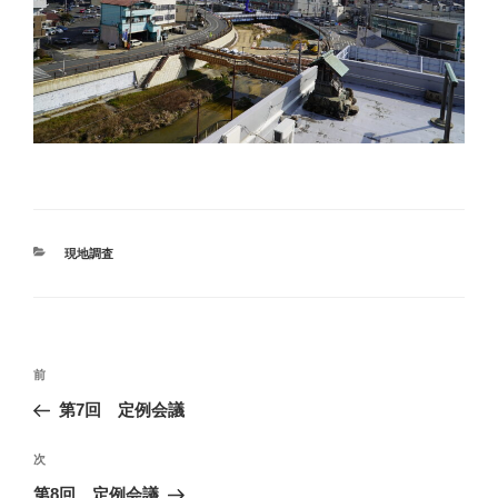
カ
現地調査
テ
ゴ
リ
ー
投
前
前
稿
の
第7回 定例会議
ナ
投
ビ
稿
次
次
ゲ
の
第8回 定例会議