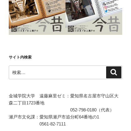
サイト内検索
検
検
索
索:
金城学院大学 遠藤麻里ゼミ：愛知県名古屋市守山区大
森二丁目1723番地
052-798-0180（代表）
瀬戸市文化課：愛知県瀬戸市追分町64番地の1
0561-82-7111