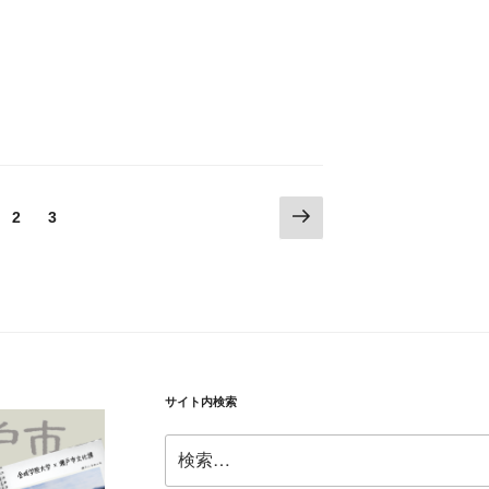
次
固
固
2
3
の
定
定
ペ
ペ
ペ
ー
ー
ー
ジ
ジ
ジ
サイト内検索
検
索: