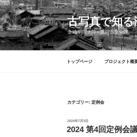
コ
ン
テ
古写真で知る
ン
金城学院大学×瀬戸市文化課
ツ
へ
ス
キ
トップページ
プロジェクト概
ッ
プ
カテゴリー:
定例会
投
2024年7月3日
稿
2024 第4回定例会
日: