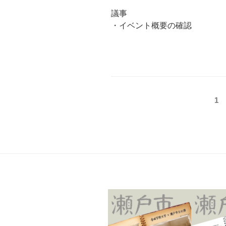
議事
・イベント概要の確認
投
固
1
定
稿
ペ
の
ー
ジ
ペ
ー
ジ
送