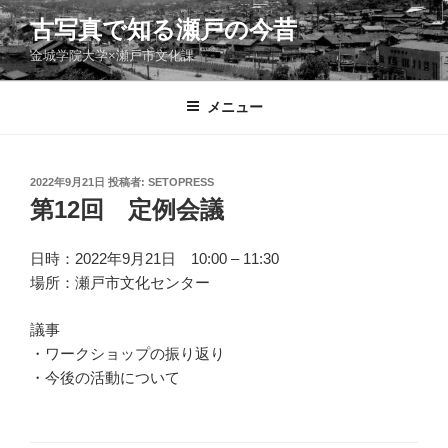
コ
古写真で知る瀬戸の今昔
ン
金城学院大学×瀬戸市文化課
テ
ン
ツ
メニュー
へ
ス
キ
投
2022年9月21日
投稿者:
SETOPRESS
稿
ッ
第12回 定例会議
日:
プ
日時：2022年9月21日 10:00 – 11:30
場所：瀬戸市文化センター
議事
・ワークショップの振り返り
・今後の活動について