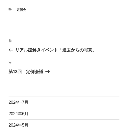
カ
定例会
テ
ゴ
リ
ー
投
前
前
稿
の
リアル謎解きイベント「過去からの写真」
ナ
投
ビ
稿
次
次
ゲ
の
第13回 定例会議
投
ー
稿
シ
ョ
ン
2024年7月
2024年6月
2024年5月